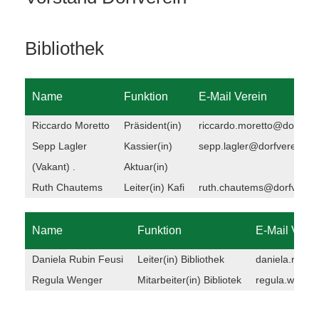
Bibliothek
Name
Funktion
E-Mail Verein
Riccardo Moretto
Präsident(in)
riccardo.moretto@dorfver
Sepp Lagler
Kassier(in)
sepp.lagler@dorfverein-s
(Vakant) .
Aktuar(in)
Ruth Chautems
Leiter(in) Kafi
ruth.chautems@dorfverei
Name
Funktion
E-Mail Verei
Daniela Rubin Feusi
Leiter(in) Bibliothek
daniela.rubi
Regula Wenger
Mitarbeiter(in) Bibliotek
regula.wenge